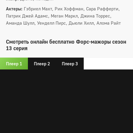
Актеры:
Гэбриел Махт, Рик Хоффман, Сара Рафферти,
Патрик Джей Адамс, Меган Маркл, Джина Торрес,
Аманда Шулл, Уенделл Пирс, Дьюли Хилл, Алома Райт
Смотреть онлайн бесплатно Форс-мажоры сезон
13 серия
Плеер 1
Плеер 2
Плеер 3