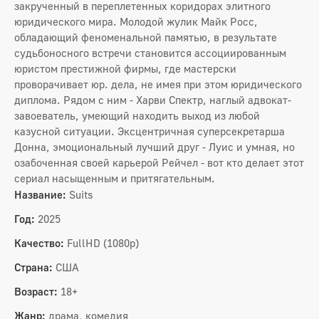
закрученный в переплетенных коридорах элитного
юридического мира. Молодой жулик Майк Росс,
обладающий феноменальной памятью, в результате
судьбоносного встречи становится ассоциированным
юристом престижной фирмы, где мастерски
проворачивает юр. дела, не имея при этом юридического
диплома. Рядом с ним - Харви Спектр, наглый адвокат-
завоеватель, умеющий находить выход из любой
казусной ситуации. Эксцентричная суперсекретарша
Донна, эмоциональный лучший друг - Луис и умная, но
озабоченная своей карьерой Рейчел - вот кто делает этот
сериал насыщенным и притягательным.
Название:
Suits
Год:
2025
Качество:
FullHD (1080p)
Страна:
США
Возраст:
18+
Жанр:
драма, комедия