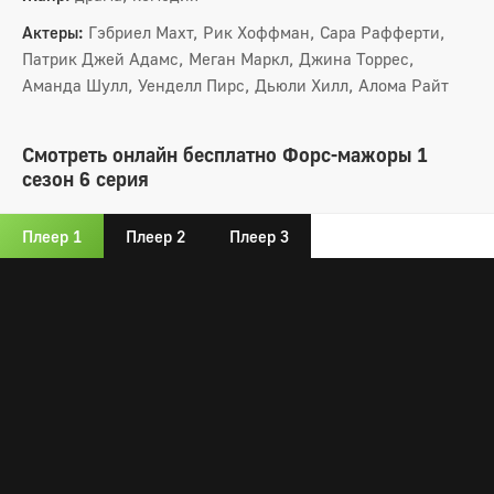
Актеры:
Гэбриел Махт, Рик Хоффман, Сара Рафферти,
Патрик Джей Адамс, Меган Маркл, Джина Торрес,
Аманда Шулл, Уенделл Пирс, Дьюли Хилл, Алома Райт
Смотреть онлайн бесплатно Форс-мажоры 1
сезон 6 серия
Плеер 1
Плеер 2
Плеер 3