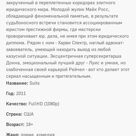
закрученный в переплетенных коридорах элитного
юридического мира. Молодой жулик Майк Росс,
обладающий феноменальной памятью, в результате
судьбоносного встречи становится ассоциированным
юристом престижной фирмы, где мастерски
проворачивает юр. дела, не имея при этом юридического
диплома. Рядом с ним - Харви Спектр, наглый адвокат-
завоеватель, умеющий находить выход из любой
казусной ситуации. Эксцентричная суперсекретарша
Донна, эмоциональный лучший друг - Луис и умная, но
озабоченная своей карьерой Рейчел - вот кто делает этот
сериал насыщенным и притягательным.
Название:
Suits
Год:
2011
Качество:
FullHD (1080p)
Страна:
США
Возраст:
18+
Жанр:
драма, комедия