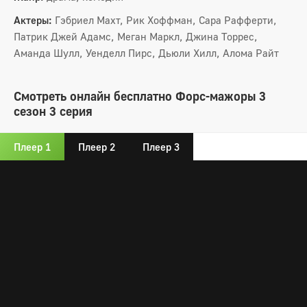
Актеры:
Гэбриел Махт, Рик Хоффман, Сара Рафферти,
Патрик Джей Адамс, Меган Маркл, Джина Торрес,
Аманда Шулл, Уенделл Пирс, Дьюли Хилл, Алома Райт
Смотреть онлайн бесплатно Форс-мажоры 3
сезон 3 серия
Плеер 1
Плеер 2
Плеер 3