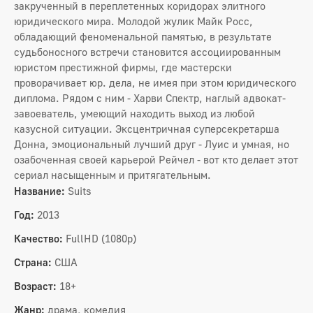
закрученный в переплетенных коридорах элитного
юридического мира. Молодой жулик Майк Росс,
обладающий феноменальной памятью, в результате
судьбоносного встречи становится ассоциированным
юристом престижной фирмы, где мастерски
проворачивает юр. дела, не имея при этом юридического
диплома. Рядом с ним - Харви Спектр, наглый адвокат-
завоеватель, умеющий находить выход из любой
казусной ситуации. Эксцентричная суперсекретарша
Донна, эмоциональный лучший друг - Луис и умная, но
озабоченная своей карьерой Рейчел - вот кто делает этот
сериал насыщенным и притягательным.
Название:
Suits
Год:
2013
Качество:
FullHD (1080p)
Страна:
США
Возраст:
18+
Жанр:
драма, комедия