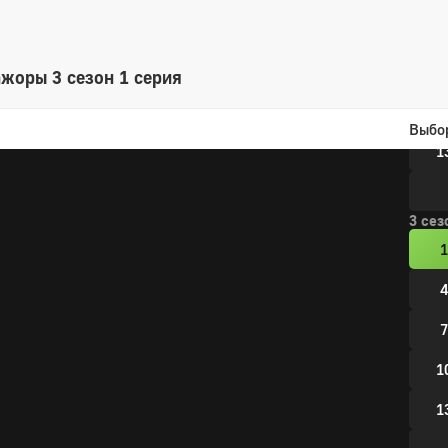
4
7
жоры 3 сезон 1 серия
1
Выбо
1
3 сез
1
4
7
1
1