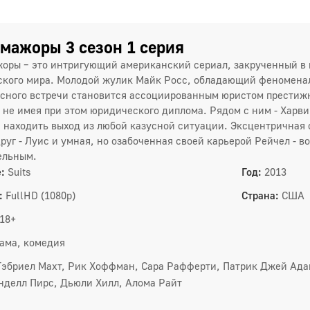
мажоры 3 сезон 1 серия
оры – это интригующий американский сериал, закрученный в 
кого мира. Молодой жулик Майк Росс, обладающий феноменал
сного встречи становится ассоциированным юристом престижн
, не имея при этом юридического диплома. Рядом с ним - Харви
находить выход из любой казусной ситуации. Эксцентричная
руг - Луис и умная, но озабоченная своей карьерой Рейчел - в
ельным.
1 сез
:
Suits
Год:
2013
1
:
FullHD (1080p)
Страна:
США
4
18+
7
ама, комедия
1
Гэбриел Махт, Рик Хоффман, Сара Рафферти, Патрик Джей Ада
нделл Пирс, Дьюли Хилл, Алома Райт
2 сез
1