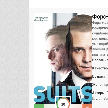
Форс-
Форс-маж
юридичес
судьбоно
юр. дела
умеющий 
лучший д
притягат
Название
Качество
Возраст:
Жанр:
др
Актеры:
Шулл, Уе
10