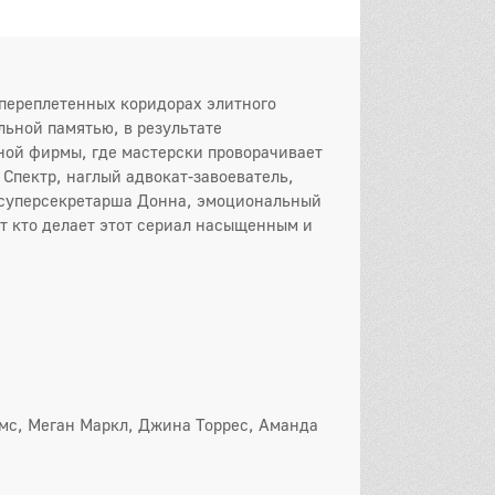
переплетенных коридорах элитного
ьной памятью, в результате
ой фирмы, где мастерски проворачивает
 Спектр, наглый адвокат-завоеватель,
 суперсекретарша Донна, эмоциональный
от кто делает этот сериал насыщенным и
он
 серия
2 серия
3 серия
 серия
5 серия
6 серия
 серия
8 серия
9 серия
0 серия
11 серия
12 серия
мс, Меган Маркл, Джина Торрес, Аманда
он
 серия
2 серия
3 серия