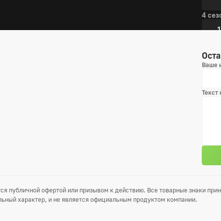
4 сез
1
4
Оста
Ваше 
7
1
Текст
1
5 сез
1
4
ся публичной офертой или призывом к действию. Все товарные знаки пр
7
ьный характер, и не является официальным продуктом компании.
1