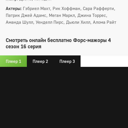
Актеры:
Гэбриел Махт, Рик Хоффман, Сара Рафферти,
Патрик Джей Адамс, Меган Маркл, Джина Торрес,
Аманда Шулл, Уенделл Пирс, Дьюли Хилл, Алома Райт
Смотреть онлайн бесплатно Форс-мажоры 4
сезон 16 серия
Плеер 1
Плеер 2
Плеер 3