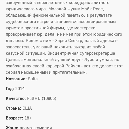
закрученный в переплетенных коридорах элитного
юридического мира. Молодой жулик Майк Росс,
обладающий феноменальной памятью, в результате
судьбоносного встречи становится ассоциированным
юристом престижной фирмы, где мастерски
проворачивает юр. дела, не имея при этом юридического
диплома. Рядом с ним - Харви Спектр, наглый адвокат-
завоеватель, умеющий находить выход из любой
казусной ситуации. Эксцентричная суперсекретарша
Донна, эмоциональный лучший друг - Луис и умная, но
озабоченная своей карьерой Рейчел - вот кто делает этот
сериал насыщенным и притягательным.
Название:
Suits
Год:
2014
Качество:
FullHD (1080p)
Страна:
США
Возраст:
18+
Жанр:
драма, комедия