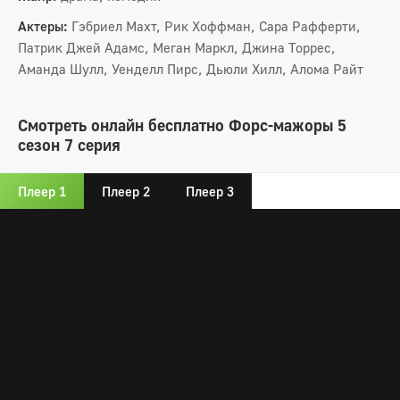
Актеры:
Гэбриел Махт, Рик Хоффман, Сара Рафферти,
Патрик Джей Адамс, Меган Маркл, Джина Торрес,
Аманда Шулл, Уенделл Пирс, Дьюли Хилл, Алома Райт
Смотреть онлайн бесплатно Форс-мажоры 5
сезон 7 серия
Плеер 1
Плеер 2
Плеер 3