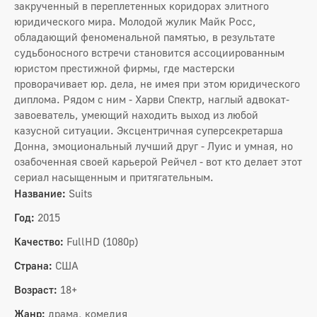
закрученный в переплетенных коридорах элитного
юридического мира. Молодой жулик Майк Росс,
обладающий феноменальной памятью, в результате
судьбоносного встречи становится ассоциированным
юристом престижной фирмы, где мастерски
проворачивает юр. дела, не имея при этом юридического
диплома. Рядом с ним - Харви Спектр, наглый адвокат-
завоеватель, умеющий находить выход из любой
казусной ситуации. Эксцентричная суперсекретарша
Донна, эмоциональный лучший друг - Луис и умная, но
озабоченная своей карьерой Рейчел - вот кто делает этот
сериал насыщенным и притягательным.
Название:
Suits
Год:
2015
Качество:
FullHD (1080p)
Страна:
США
Возраст:
18+
Жанр:
драма, комедия