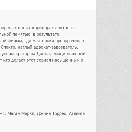
0 серия
11 серия
12 серия
он
 серия
2 серия
3 серия
переплетенных коридорах элитного
 серия
5 серия
6 серия
ьной памятью, в результате
ой фирмы, где мастерски проворачивает
 серия
8 серия
9 серия
 Спектр, наглый адвокат-завоеватель,
 суперсекретарша Донна, эмоциональный
0 серия
11 серия
12 серия
от кто делает этот сериал насыщенным и
3 серия
14 серия
15 серия
16 серия
он
 серия
2 серия
3 серия
 серия
5 серия
6 серия
мс, Меган Маркл, Джина Торрес, Аманда
 серия
8 серия
9 серия
0 серия
11 серия
12 серия