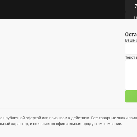
7
1
1
Оста
Ваше 
6 сез
Текст
1
4
7
1
1
ся публичной офертой или призывом к действию. Все товарные знаки пр
ьный характер, и не является официальным продуктом компании.
7 сез