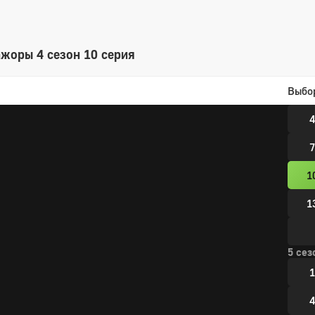
1
жоры 4 сезон 10 серия
4 сез
Выбо
1
4
7
1
1
5 сез
1
4