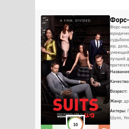
Форс-
Форс-маж
юридичес
судьбоно
юр. дела
умеющий 
лучший д
притягат
Название
Качество
Возраст:
Жанр:
др
Актеры:
Шулл, Уе
10