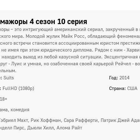
1
2 сез
1
мажоры 4 сезон 10 серия
оры – это интригующий американский сериал, закрученный в 
4
кого мира. Молодой жулик Майк Росс, обладающий феноменал
сного встречи становится ассоциированным юристом престижн
7
, не имея при этом юридического диплома. Рядом с ним - Харви
находить выход из любой казусной ситуации. Эксцентричная
1
руг - Луис и умная, но озабоченная своей карьерой Рейчел - в
1
ельным.
:
Suits
Год:
2014
:
FullHD (1080p)
Страна:
США
3 сез
18+
1
ама, комедия
4
Гэбриел Махт, Рик Хоффман, Сара Рафферти, Патрик Джей Ада
7
нделл Пирс, Дьюли Хилл, Алома Райт
1