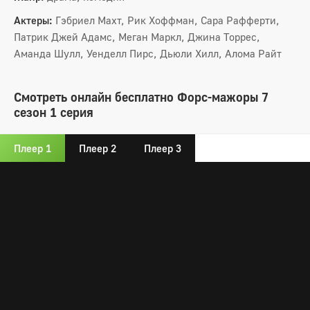
Актеры:
Гэбриел Махт, Рик Хоффман, Сара Рафферти,
Патрик Джей Адамс, Меган Маркл, Джина Торрес,
Аманда Шулл, Уенделл Пирс, Дьюли Хилл, Алома Райт
Смотреть онлайн бесплатно Форс-мажоры 7
сезон 1 серия
Плеер 1
Плеер 2
Плеер 3