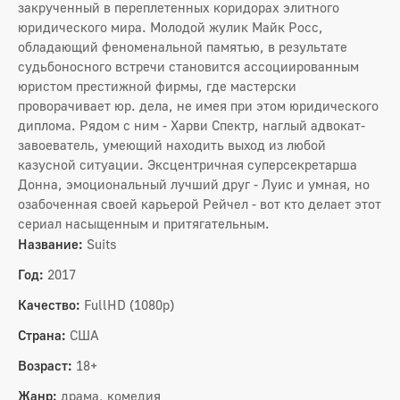
закрученный в переплетенных коридорах элитного
юридического мира. Молодой жулик Майк Росс,
обладающий феноменальной памятью, в результате
судьбоносного встречи становится ассоциированным
юристом престижной фирмы, где мастерски
проворачивает юр. дела, не имея при этом юридического
диплома. Рядом с ним - Харви Спектр, наглый адвокат-
завоеватель, умеющий находить выход из любой
казусной ситуации. Эксцентричная суперсекретарша
Донна, эмоциональный лучший друг - Луис и умная, но
озабоченная своей карьерой Рейчел - вот кто делает этот
сериал насыщенным и притягательным.
Название:
Suits
Год:
2017
Качество:
FullHD (1080p)
Страна:
США
Возраст:
18+
Жанр:
драма, комедия