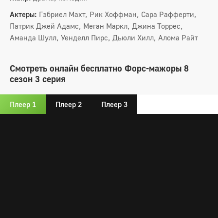
Актеры:
Гэбриел Махт, Рик Хоффман, Сара Рафферти,
Патрик Джей Адамс, Меган Маркл, Джина Торрес,
Аманда Шулл, Уенделл Пирс, Дьюли Хилл, Алома Райт
Смотреть онлайн бесплатно Форс-мажоры 8
сезон 3 серия
Плеер 1
Плеер 2
Плеер 3