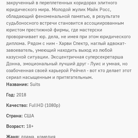
закрученный в переплетенных коридорах элитного
юридического мира. Молодой жулик Майк Росс,
обладающий феноменальной памятью, в результате
судьбоносного встречи становится ассоциированным
юристом престижной фирмы, где мастерски
проворачивает юр. дела, не имея при этом юридического
диплома. Рядом с ним - Харви Спектр, наглый адвокат-
завоеватель, умеющий находить выход из любой
казусной ситуации. Эксцентричная суперсекретарша
Донна, эмоциональный лучший друг - Луис и умная, но
озабоченная своей карьерой Рейчел - вот кто делает этот
сериал насыщенным и притягательным.
Название:
Suits
Год:
2018
Качество:
FullHD (1080p)
Страна:
США
Возраст:
18+
Жанр:
драма, комедия