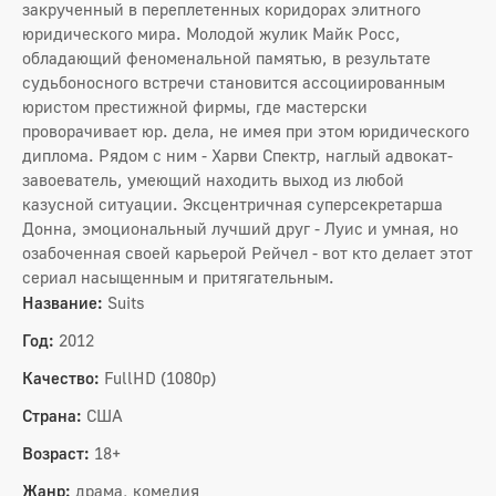
закрученный в переплетенных коридорах элитного
юридического мира. Молодой жулик Майк Росс,
обладающий феноменальной памятью, в результате
судьбоносного встречи становится ассоциированным
юристом престижной фирмы, где мастерски
проворачивает юр. дела, не имея при этом юридического
диплома. Рядом с ним - Харви Спектр, наглый адвокат-
завоеватель, умеющий находить выход из любой
казусной ситуации. Эксцентричная суперсекретарша
Донна, эмоциональный лучший друг - Луис и умная, но
озабоченная своей карьерой Рейчел - вот кто делает этот
сериал насыщенным и притягательным.
Название:
Suits
Год:
2012
Качество:
FullHD (1080p)
Страна:
США
Возраст:
18+
Жанр:
драма, комедия