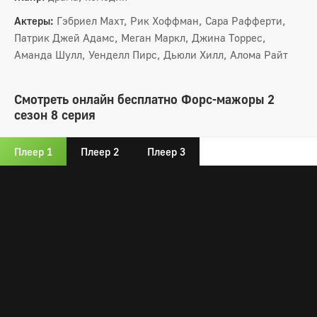
Актеры:
Гэбриел Махт, Рик Хоффман, Сара Рафферти,
Патрик Джей Адамс, Меган Маркл, Джина Торрес,
Аманда Шулл, Уенделл Пирс, Дьюли Хилл, Алома Райт
Смотреть онлайн бесплатно Форс-мажоры 2
сезон 8 серия
Плеер 1
Плеер 2
Плеер 3