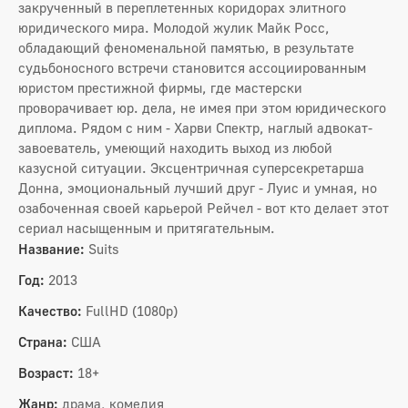
закрученный в переплетенных коридорах элитного
юридического мира. Молодой жулик Майк Росс,
обладающий феноменальной памятью, в результате
судьбоносного встречи становится ассоциированным
юристом престижной фирмы, где мастерски
проворачивает юр. дела, не имея при этом юридического
диплома. Рядом с ним - Харви Спектр, наглый адвокат-
завоеватель, умеющий находить выход из любой
казусной ситуации. Эксцентричная суперсекретарша
Донна, эмоциональный лучший друг - Луис и умная, но
озабоченная своей карьерой Рейчел - вот кто делает этот
сериал насыщенным и притягательным.
Название:
Suits
Год:
2013
Качество:
FullHD (1080p)
Страна:
США
Возраст:
18+
Жанр:
драма, комедия