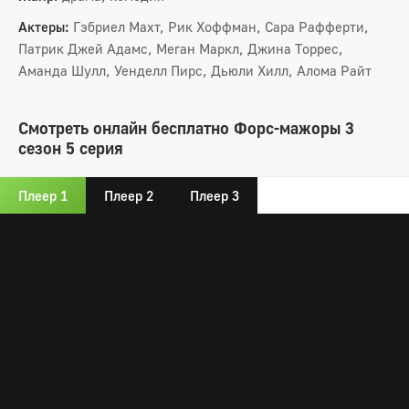
Актеры:
Гэбриел Махт, Рик Хоффман, Сара Рафферти,
Патрик Джей Адамс, Меган Маркл, Джина Торрес,
Аманда Шулл, Уенделл Пирс, Дьюли Хилл, Алома Райт
Смотреть онлайн бесплатно Форс-мажоры 3
сезон 5 серия
Плеер 1
Плеер 2
Плеер 3