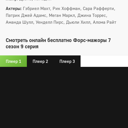
Актеры:
Гэбриел Махт, Рик Хоффман, Сара Рафферти,
Патрик Джей Адамс, Меган Маркл, Джина Торрес,
Аманда Шулл, Уенделл Пирс, Дьюли Хилл, Алома Райт
Смотреть онлайн бесплатно Форс-мажоры 7
сезон 9 серия
Плеер 1
Плеер 2
Плеер 3