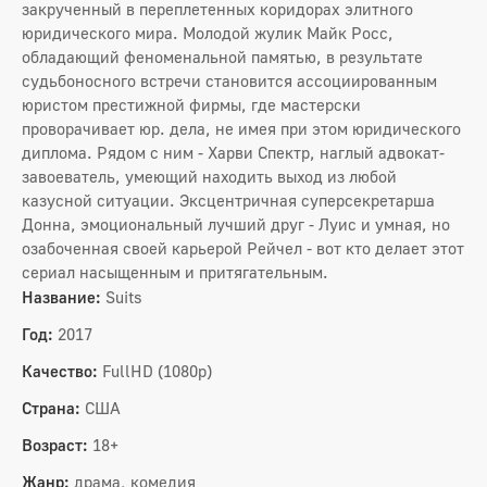
закрученный в переплетенных коридорах элитного
юридического мира. Молодой жулик Майк Росс,
обладающий феноменальной памятью, в результате
судьбоносного встречи становится ассоциированным
юристом престижной фирмы, где мастерски
проворачивает юр. дела, не имея при этом юридического
диплома. Рядом с ним - Харви Спектр, наглый адвокат-
завоеватель, умеющий находить выход из любой
казусной ситуации. Эксцентричная суперсекретарша
Донна, эмоциональный лучший друг - Луис и умная, но
озабоченная своей карьерой Рейчел - вот кто делает этот
сериал насыщенным и притягательным.
Название:
Suits
Год:
2017
Качество:
FullHD (1080p)
Страна:
США
Возраст:
18+
Жанр:
драма, комедия