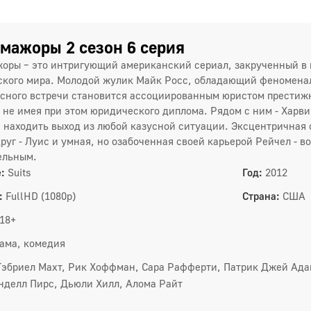
мажоры 2 сезон 6 серия
оры – это интригующий американский сериал, закрученный в 
кого мира. Молодой жулик Майк Росс, обладающий феноменал
сного встречи становится ассоциированным юристом престижн
, не имея при этом юридического диплома. Рядом с ним - Харви
находить выход из любой казусной ситуации. Эксцентричная
руг - Луис и умная, но озабоченная своей карьерой Рейчел - в
ельным.
:
Suits
Год:
2012
:
FullHD (1080p)
Страна:
США
18+
ама, комедия
Гэбриел Махт, Рик Хоффман, Сара Рафферти, Патрик Джей Ада
нделл Пирс, Дьюли Хилл, Алома Райт