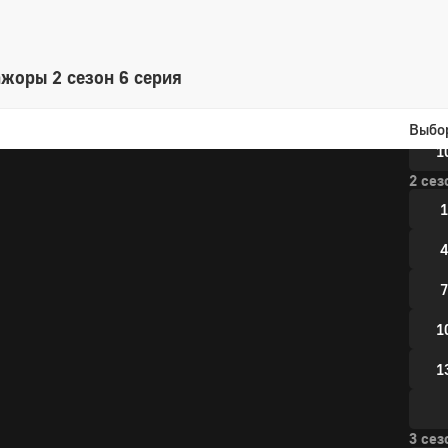
1 сез
1
4
жоры 2 сезон 6 серия
7
Выбо
1
2 сез
1
4
7
1
1
3 сез