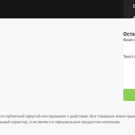
1
4
7
Оста
Ваше 
1
1
Текст
4 сез
1
4
7
ся публичной офертой или призывом к действию. Все товарные знаки пр
1
ьный характер, и не является официальным продуктом компании.
1