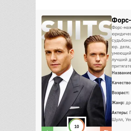
Форс-
Форс-маж
юридичес
судьбоно
юр. дела
умеющий 
лучший д
притягат
Название
Качество
Возраст:
Жанр:
др
Актеры:
Шулл, Уе
10