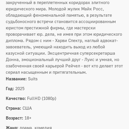
закрученный в переплетенных коридорах элитного
юридического мира. Молодой жулик Майк Росс,
обладающий феноменальной памятью, в результате
судьбоносного встречи становится ассоциированным
юристом престижной фирмы, где мастерски
проворачивает юр. дела, не имея при этом юридического
диплома. Рядом с ним - Харви Спектр, наглый адвокат-
завоеватель, умеющий находить выход из любой
казусной ситуации. Эксцентричная суперсекретарша
Донна, эмоциональный лучший друг - Луис и умная, но
озабоченная своей карьерой Рейчел - вот кто делает этот
сериал насыщенным и притягательным.
Название:
Suits
Год:
2025
Качество:
FullHD (1080p)
Страна:
США
Возраст:
18+
Жанр:
драма, комедия