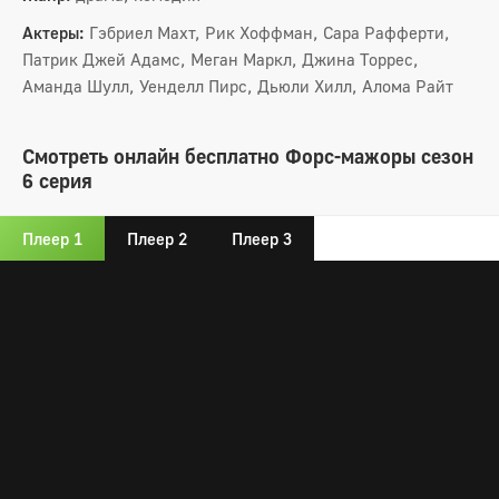
Актеры:
Гэбриел Махт, Рик Хоффман, Сара Рафферти,
Патрик Джей Адамс, Меган Маркл, Джина Торрес,
Аманда Шулл, Уенделл Пирс, Дьюли Хилл, Алома Райт
Смотреть онлайн бесплатно Форс-мажоры сезон
6 серия
Плеер 1
Плеер 2
Плеер 3