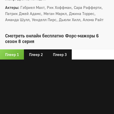
Актеры:
Гэбриел Махт, Рик Хоффман, Сара Рафферти,
Патрик Джей Адамс, Меган Маркл, Джина Торрес,
Аманда Шулл, Уенделл Пирс, Дьюли Хилл, Алома Райт
Смотреть онлайн бесплатно Форс-мажоры 6
сезон 8 серия
Плеер 1
Плеер 2
Плеер 3