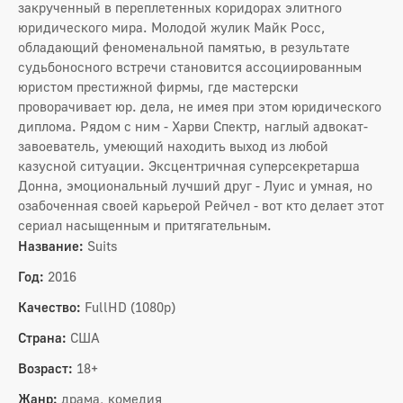
закрученный в переплетенных коридорах элитного
юридического мира. Молодой жулик Майк Росс,
обладающий феноменальной памятью, в результате
судьбоносного встречи становится ассоциированным
юристом престижной фирмы, где мастерски
проворачивает юр. дела, не имея при этом юридического
диплома. Рядом с ним - Харви Спектр, наглый адвокат-
завоеватель, умеющий находить выход из любой
казусной ситуации. Эксцентричная суперсекретарша
Донна, эмоциональный лучший друг - Луис и умная, но
озабоченная своей карьерой Рейчел - вот кто делает этот
сериал насыщенным и притягательным.
Название:
Suits
Год:
2016
Качество:
FullHD (1080p)
Страна:
США
Возраст:
18+
Жанр:
драма, комедия