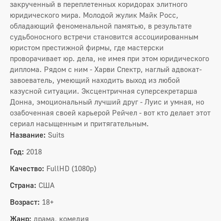
закрученный в переплетенных коридорах элитного
юридического мира. Молодой жулик Майк Росс,
обладающий феноменальной памятью, в результате
судьбоносного встречи становится ассоциированным
юристом престижной фирмы, где мастерски
проворачивает юр. дела, не имея при этом юридического
диплома. Рядом с ним - Харви Спектр, наглый адвокат-
завоеватель, умеющий находить выход из любой
казусной ситуации. Эксцентричная суперсекретарша
Донна, эмоциональный лучший друг - Луис и умная, но
озабоченная своей карьерой Рейчел - вот кто делает этот
сериал насыщенным и притягательным.
Название:
Suits
Год:
2018
Качество:
FullHD (1080p)
Страна:
США
Возраст:
18+
Жанр:
драма, комедия