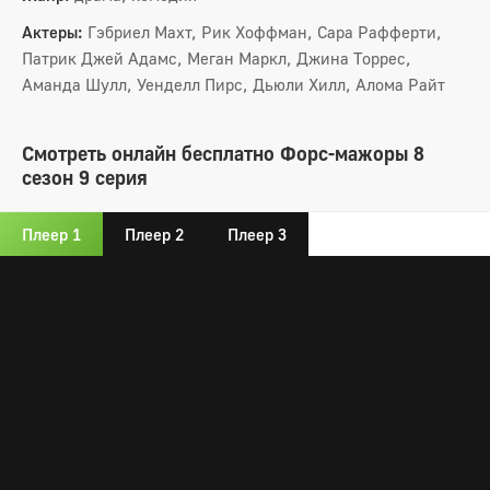
Актеры:
Гэбриел Махт, Рик Хоффман, Сара Рафферти,
Патрик Джей Адамс, Меган Маркл, Джина Торрес,
Аманда Шулл, Уенделл Пирс, Дьюли Хилл, Алома Райт
Смотреть онлайн бесплатно Форс-мажоры 8
сезон 9 серия
Плеер 1
Плеер 2
Плеер 3