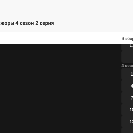
4
7
жоры 4 сезон 2 серия
1
Выбо
1
4 сез
1
4
7
1
1