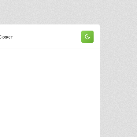
Сюжет
он