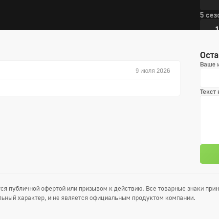
5 сез
1
4
Оста
Ваше 
7
9 июля 2026
1
Текст
1
6 сез
1
4
ся публичной офертой или призывом к действию. Все товарные знаки пр
7
ьный характер, и не является официальным продуктом компании.
1