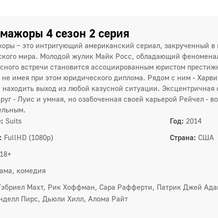
1
4
мажоры 4 сезон 2 серия
7
оры – это интригующий американский сериал, закрученный в 
кого мира. Молодой жулик Майк Росс, обладающий феноменал
1
сного встречи становится ассоциированным юристом престижн
2 сез
, не имея при этом юридического диплома. Рядом с ним - Харви
находить выход из любой казусной ситуации. Эксцентричная
1
руг - Луис и умная, но озабоченная своей карьерой Рейчел - в
4
ельным.
:
Suits
Год:
2014
7
:
FullHD (1080p)
Страна:
США
1
18+
1
ама, комедия
Гэбриел Махт, Рик Хоффман, Сара Рафферти, Патрик Джей Ада
нделл Пирс, Дьюли Хилл, Алома Райт
3 сез
1