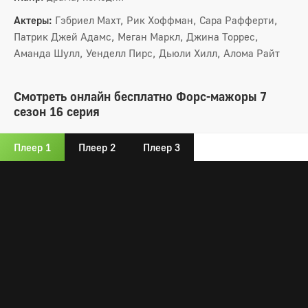
Актеры:
Гэбриел Махт, Рик Хоффман, Сара Рафферти,
Патрик Джей Адамс, Меган Маркл, Джина Торрес,
Аманда Шулл, Уенделл Пирс, Дьюли Хилл, Алома Райт
Смотреть онлайн бесплатно Форс-мажоры 7
сезон 16 серия
Плеер 1
Плеер 2
Плеер 3