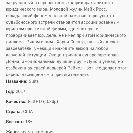
закрученный в переплетенных коридорах элитного
юридического мира. Молодой жулик Майк Росс,
обладающий феноменальной памятью, в результате
судьбоносного встречи становится ассоциированным
юристом престижной фирмы, где мастерски
проворачивает юр. дела, не имея при этом юридического
диплома. Рядом с ним - Харви Спектр, наглый адвокат-
завоеватель, умеющий находить выход из любой
казусной ситуации. Эксцентричная суперсекретарша
Донна, эмоциональный лучший друг - Луис и умная, но
озабоченная своей карьерой Рейчел - вот кто делает этот
сериал насыщенным и притягательным.
Название:
Suits
Год:
2017
Качество:
FullHD (1080p)
Страна:
США
Возраст:
18+
Жанр:
драма, комедия