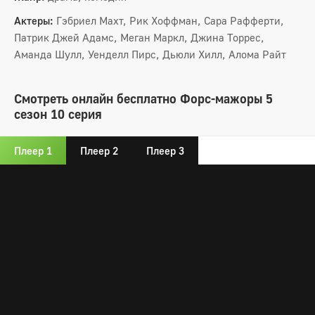
Актеры:
Гэбриел Махт, Рик Хоффман, Сара Рафферти,
Патрик Джей Адамс, Меган Маркл, Джина Торрес,
Аманда Шулл, Уенделл Пирс, Дьюли Хилл, Алома Райт
Смотреть онлайн бесплатно Форс-мажоры 5
сезон 10 серия
Плеер 1
Плеер 2
Плеер 3