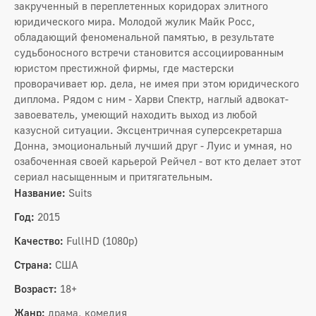
закрученный в переплетенных коридорах элитного
юридического мира. Молодой жулик Майк Росс,
обладающий феноменальной памятью, в результате
судьбоносного встречи становится ассоциированным
юристом престижной фирмы, где мастерски
проворачивает юр. дела, не имея при этом юридического
диплома. Рядом с ним - Харви Спектр, наглый адвокат-
завоеватель, умеющий находить выход из любой
казусной ситуации. Эксцентричная суперсекретарша
Донна, эмоциональный лучший друг - Луис и умная, но
озабоченная своей карьерой Рейчел - вот кто делает этот
сериал насыщенным и притягательным.
Название:
Suits
Год:
2015
Качество:
FullHD (1080p)
Страна:
США
Возраст:
18+
Жанр:
драма, комедия