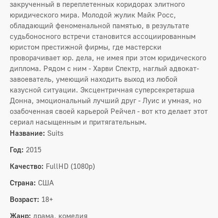
закрученный в переплетенных коридорах элитного
юридического мира. Молодой жулик Майк Росс,
обладающий феноменальной памятью, в результате
судьбоносного встречи становится ассоциированным
юристом престижной фирмы, где мастерски
проворачивает юр. дела, не имея при этом юридического
диплома. Рядом с ним - Харви Спектр, наглый адвокат-
завоеватель, умеющий находить выход из любой
казусной ситуации. Эксцентричная суперсекретарша
Донна, эмоциональный лучший друг - Луис и умная, но
озабоченная своей карьерой Рейчел - вот кто делает этот
сериал насыщенным и притягательным.
Название:
Suits
Год:
2015
Качество:
FullHD (1080p)
Страна:
США
Возраст:
18+
Жанр:
драма, комедия