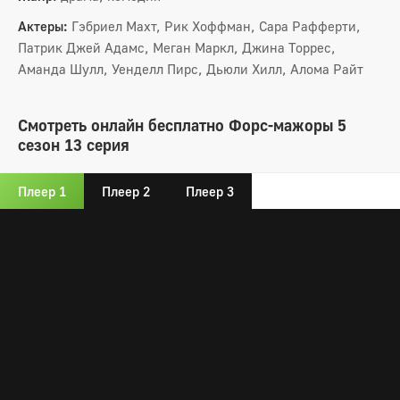
Актеры:
Гэбриел Махт, Рик Хоффман, Сара Рафферти,
Патрик Джей Адамс, Меган Маркл, Джина Торрес,
Аманда Шулл, Уенделл Пирс, Дьюли Хилл, Алома Райт
Смотреть онлайн бесплатно Форс-мажоры 5
сезон 13 серия
Плеер 1
Плеер 2
Плеер 3