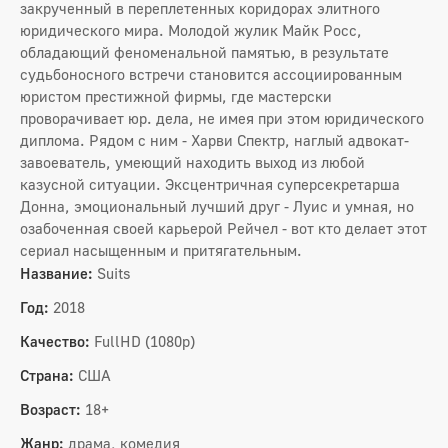
закрученный в переплетенных коридорах элитного
юридического мира. Молодой жулик Майк Росс,
обладающий феноменальной памятью, в результате
судьбоносного встречи становится ассоциированным
юристом престижной фирмы, где мастерски
проворачивает юр. дела, не имея при этом юридического
диплома. Рядом с ним - Харви Спектр, наглый адвокат-
завоеватель, умеющий находить выход из любой
казусной ситуации. Эксцентричная суперсекретарша
Донна, эмоциональный лучший друг - Луис и умная, но
озабоченная своей карьерой Рейчел - вот кто делает этот
сериал насыщенным и притягательным.
Название:
Suits
Год:
2018
Качество:
FullHD (1080p)
Страна:
США
Возраст:
18+
Жанр:
драма, комедия