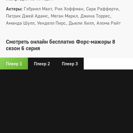
Актеры:
Гэбриел Махт, Рик Хоффман, Сара Рафферти,
Патрик Джей Адамс, Меган Маркл, Джина Торрес,
Аманда Шулл, Уенделл Пирс, Дьюли Хилл, Алома Райт
Смотреть онлайн бесплатно Форс-мажоры 8
сезон 6 серия
Плеер 1
Плеер 2
Плеер 3