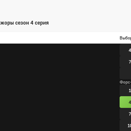
1
ажоры сезон 4 серия
9 сез
Выбо
1
4
7
Форс
1
4
7
1