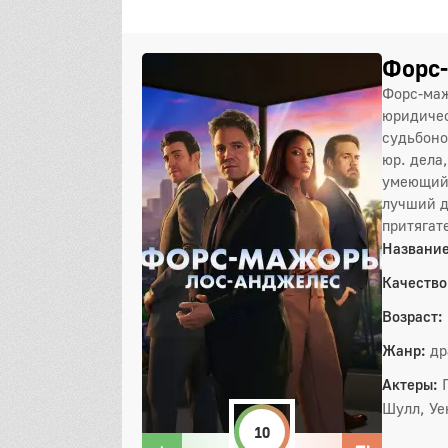
Форс-
Форс-маж
юридичес
судьбоно
юр. дела
умеющий 
лучший д
притягат
Название
Качество
Возраст:
Жанр:
др
Актеры:
Шулл, Уе
10