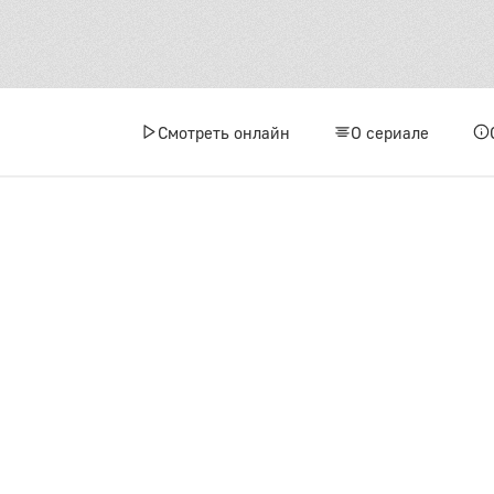
4
7
1
Смотреть онлайн
О сериале
1
6 сез
1
4
7
1
1