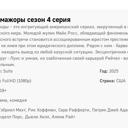
7 сез
мажоры сезон 4 серия
1
оры – это интригующий американский сериал, закрученный в 
4
кого мира. Молодой жулик Майк Росс, обладающий феноменал
сного встречи становится ассоциированным юристом престижн
7
, не имея при этом юридического диплома. Рядом с ним - Харви
находить выход из любой казусной ситуации. Эксцентричная
1
руг - Луис и умная, но озабоченная своей карьерой Рейчел - в
1
ельным.
:
Suits
Год:
2025
:
FullHD (1080p)
Страна:
США
8 сез
18+
1
ама, комедия
4
Гэбриел Махт, Рик Хоффман, Сара Рафферти, Патрик Джей Ада
7
нделл Пирс, Дьюли Хилл, Алома Райт
1