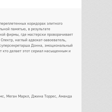
16 серия
он
 серия
2 серия
3 серия
переплетенных коридорах элитного
 серия
5 серия
6 серия
ьной памятью, в результате
ой фирмы, где мастерски проворачивает
 серия
8 серия
9 серия
 Спектр, наглый адвокат-завоеватель,
 суперсекретарша Донна, эмоциональный
0 серия
11 серия
12 серия
от кто делает этот сериал насыщенным и
3 серия
14 серия
15 серия
16 серия
он
 серия
2 серия
3 серия
 серия
5 серия
6 серия
мс, Меган Маркл, Джина Торрес, Аманда
 серия
8 серия
9 серия
0 серия
11 серия
12 серия