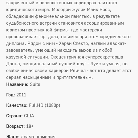
закрученный в переплетенных коридорах элитного
юридического мира. Молодой жулик Майк Росс,
обладающий феноменальной памятью, в результате
судьбоносного встречи становится ассоциированным
юристом престижной фирмы, где мастерски
проворачивает юр. дела, не имея при этом юридического
диплома. Рядом с ним - Харви Спектр, наглый адвокат-
завоеватель, умеющий находить выход из любой
казусной ситуации. Эксцентричная суперсекретарша
Донна, эмоциональный лучший друг - Луис и умная, но
озабоченная своей карьерой Рейчел - вот кто делает этот
сериал насыщенным и притягательным.
Название:
Suits
Год:
2011
Качество:
FullHD (1080p)
Страна:
США
Возраст:
18+
Жанр:
драма, комедия