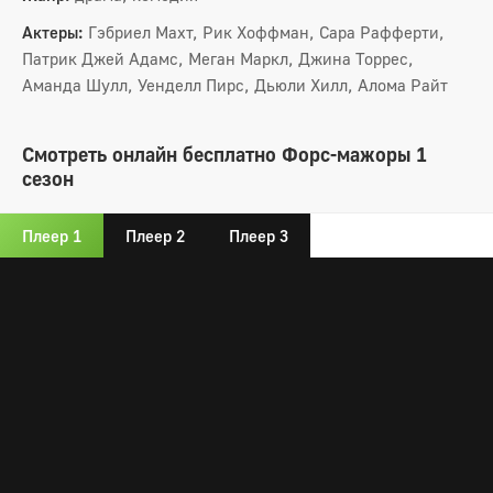
Актеры:
Гэбриел Махт, Рик Хоффман, Сара Рафферти,
Патрик Джей Адамс, Меган Маркл, Джина Торрес,
Аманда Шулл, Уенделл Пирс, Дьюли Хилл, Алома Райт
Смотреть онлайн бесплатно Форс-мажоры 1
сезон
Плеер 1
Плеер 2
Плеер 3