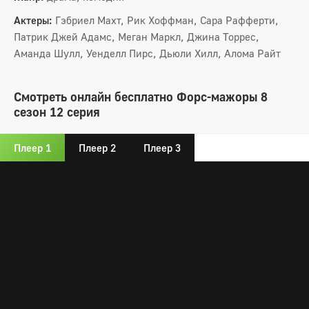
Актеры:
Гэбриел Махт, Рик Хоффман, Сара Рафферти,
Патрик Джей Адамс, Меган Маркл, Джина Торрес,
Аманда Шулл, Уенделл Пирс, Дьюли Хилл, Алома Райт
Смотреть онлайн бесплатно Форс-мажоры 8
сезон 12 серия
Плеер 1
Плеер 2
Плеер 3