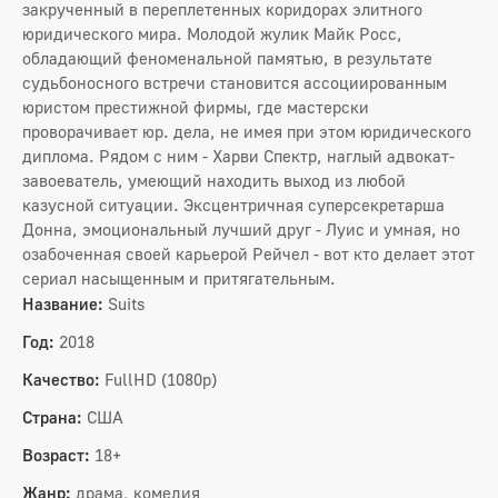
закрученный в переплетенных коридорах элитного
юридического мира. Молодой жулик Майк Росс,
обладающий феноменальной памятью, в результате
судьбоносного встречи становится ассоциированным
юристом престижной фирмы, где мастерски
проворачивает юр. дела, не имея при этом юридического
диплома. Рядом с ним - Харви Спектр, наглый адвокат-
завоеватель, умеющий находить выход из любой
казусной ситуации. Эксцентричная суперсекретарша
Донна, эмоциональный лучший друг - Луис и умная, но
озабоченная своей карьерой Рейчел - вот кто делает этот
сериал насыщенным и притягательным.
Название:
Suits
Год:
2018
Качество:
FullHD (1080p)
Страна:
США
Возраст:
18+
Жанр:
драма, комедия