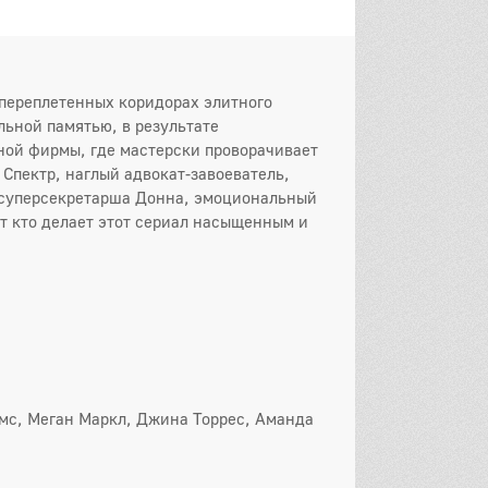
переплетенных коридорах элитного
он
ьной памятью, в результате
ой фирмы, где мастерски проворачивает
 серия
2 серия
3 серия
 Спектр, наглый адвокат-завоеватель,
 суперсекретарша Донна, эмоциональный
 серия
5 серия
6 серия
от кто делает этот сериал насыщенным и
 серия
8 серия
9 серия
0 серия
11 серия
12 серия
он
 серия
2 серия
3 серия
 серия
5 серия
6 серия
мс, Меган Маркл, Джина Торрес, Аманда
 серия
8 серия
9 серия
0 серия
11 серия
12 серия