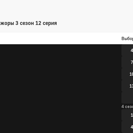
1
жоры 3 сезон 12 серия
3 сез
Выбо
1
4
7
1
1
4 сез
1
4