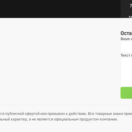
7
1
1
Оста
Ваше 
5 сез
Текст
1
4
7
1
1
ся публичной офертой или призывом к действию. Все товарные знаки пр
ьный характер, и не является официальным продуктом компании.
6 сез