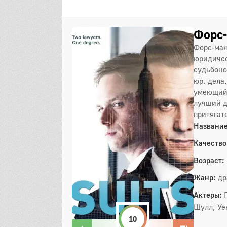
Форс-
Форс-маж
юридичес
судьбоно
юр. дела
умеющий 
лучший д
притягат
Название
Качество
Возраст:
Жанр:
др
Актеры:
Шулл, Уе
10