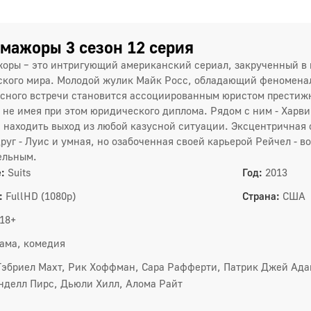
мажоры 3 сезон 12 серия
оры – это интригующий американский сериал, закрученный в 
1 сез
кого мира. Молодой жулик Майк Росс, обладающий феноменал
сного встречи становится ассоциированным юристом престижн
1
, не имея при этом юридического диплома. Рядом с ним - Харви
находить выход из любой казусной ситуации. Эксцентричная
4
руг - Луис и умная, но озабоченная своей карьерой Рейчел - в
7
ельным.
:
Suits
Год:
2013
1
:
FullHD (1080p)
Страна:
США
2 сез
18+
1
ама, комедия
4
Гэбриел Махт, Рик Хоффман, Сара Рафферти, Патрик Джей Ада
7
нделл Пирс, Дьюли Хилл, Алома Райт
1