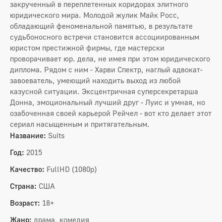
закрученный в переплетенных коридорах элитного
юридического мира. Молодой жулик Майк Росс,
обладающий феноменальной памятью, в результате
судьбоносного встречи становится ассоциированным
юристом престижной фирмы, где мастерски
проворачивает юр. дела, не имея при этом юридического
диплома. Рядом с ним - Харви Спектр, наглый адвокат-
завоеватель, умеющий находить выход из любой
казусной ситуации. Эксцентричная суперсекретарша
Донна, эмоциональный лучший друг - Луис и умная, но
озабоченная своей карьерой Рейчел - вот кто делает этот
сериал насыщенным и притягательным.
Название:
Suits
Год:
2015
Качество:
FullHD (1080p)
Страна:
США
Возраст:
18+
Жанр:
драма, комедия