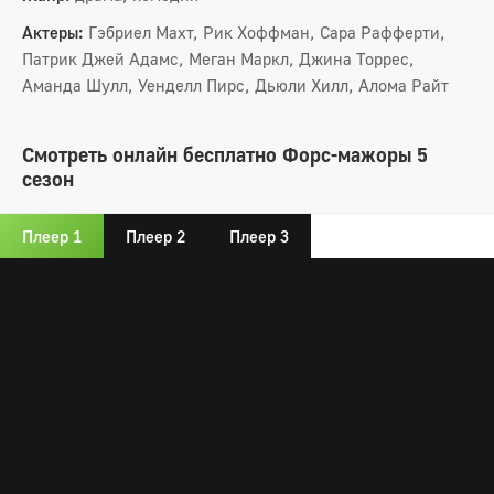
Актеры:
Гэбриел Махт, Рик Хоффман, Сара Рафферти,
Патрик Джей Адамс, Меган Маркл, Джина Торрес,
Аманда Шулл, Уенделл Пирс, Дьюли Хилл, Алома Райт
Смотреть онлайн бесплатно Форс-мажоры 5
сезон
Плеер 1
Плеер 2
Плеер 3