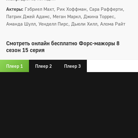
Актеры:
Гэбриел Махт, Рик Хоффман, Сара Рафферти,
Патрик Джей Адамс, Меган Маркл, Джина Торрес,
Аманда Шулл, Уенделл Пирс, Дьюли Хилл, Алома Райт
Смотреть онлайн бесплатно Форс-мажоры 8
сезон 15 серия
Плеер 1
Плеер 2
Плеер 3