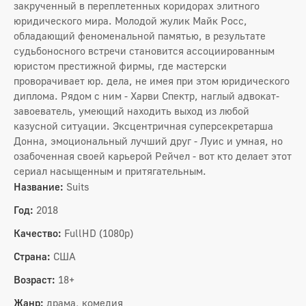
закрученный в переплетенных коридорах элитного
юридического мира. Молодой жулик Майк Росс,
обладающий феноменальной памятью, в результате
судьбоносного встречи становится ассоциированным
юристом престижной фирмы, где мастерски
проворачивает юр. дела, не имея при этом юридического
диплома. Рядом с ним - Харви Спектр, наглый адвокат-
завоеватель, умеющий находить выход из любой
казусной ситуации. Эксцентричная суперсекретарша
Донна, эмоциональный лучший друг - Луис и умная, но
озабоченная своей карьерой Рейчел - вот кто делает этот
сериал насыщенным и притягательным.
Название:
Suits
Год:
2018
Качество:
FullHD (1080p)
Страна:
США
Возраст:
18+
Жанр:
драма, комедия