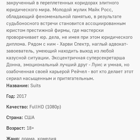
закрученный в переплетенных коридорах элитного
юридического мира. Молодой жулик Майк Росс,
обладающий феноменальной памятью, в результате
судьбоносного встречи становится ассоциированным
юристом престижной фирмы, где мастерски
проворачивает юр. дела, не имея при этом юридического
диплома. Рядом с ним - Харви Спектр, наглый адвокат-
завоеватель, умеющий находить выход из любой
казусной ситуации. Эксцентричная суперсекретарша
Донна, эмоциональный лучший друг - Луис и умная, но
озабоченная своей карьерой Рейчел - вот кто делает этот
сериал насыщенным и притягательным.
Название:
Suits
Год:
2017
Качество:
FullHD (1080p)
Страна:
США
Возраст:
18+
Жанр:
драма, комедия