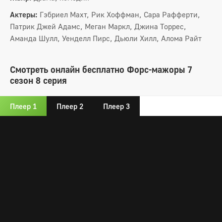
Актеры:
Гэбриел Махт, Рик Хоффман, Сара Рафферти,
Патрик Джей Адамс, Меган Маркл, Джина Торрес,
Аманда Шулл, Уенделл Пирс, Дьюли Хилл, Алома Райт
Смотреть онлайн бесплатно Форс-мажоры 7
сезон 8 серия
Плеер 1
Плеер 2
Плеер 3