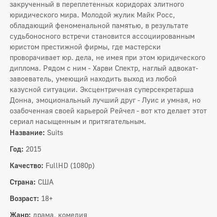
закрученный в переплетенных коридорах элитного
юридического мира. Молодой жулик Майк Росс,
обладающий феноменальной памятью, в результате
судьбоносного встречи становится ассоциированным
юристом престижной фирмы, где мастерски
проворачивает юр. дела, не имея при этом юридического
диплома. Рядом с ним - Харви Спектр, наглый адвокат-
завоеватель, умеющий находить выход из любой
казусной ситуации. Эксцентричная суперсекретарша
Донна, эмоциональный лучший друг - Луис и умная, но
озабоченная своей карьерой Рейчел - вот кто делает этот
сериал насыщенным и притягательным.
Название:
Suits
Год:
2015
Качество:
FullHD (1080p)
Страна:
США
Возраст:
18+
Жанр:
драма, комедия