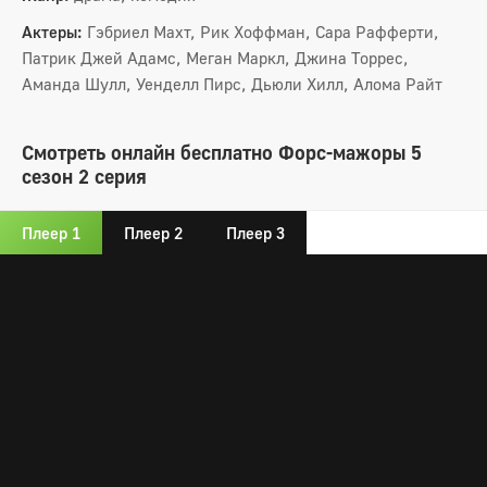
Актеры:
Гэбриел Махт, Рик Хоффман, Сара Рафферти,
Патрик Джей Адамс, Меган Маркл, Джина Торрес,
Аманда Шулл, Уенделл Пирс, Дьюли Хилл, Алома Райт
Смотреть онлайн бесплатно Форс-мажоры 5
сезон 2 серия
Плеер 1
Плеер 2
Плеер 3